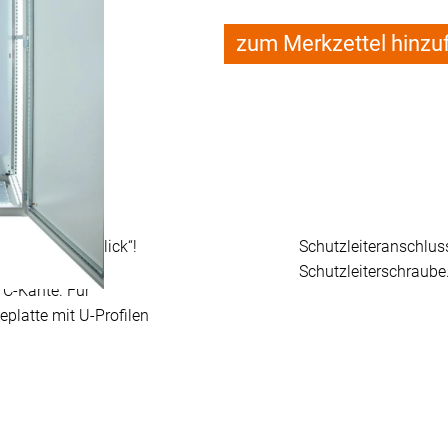
zum Merkzettel hinzu
ung
terung häwa „klick“!
Schutzleiteranschlu
Schutzleiterschraube
 C-Kante. Für
latte mit U-Profilen