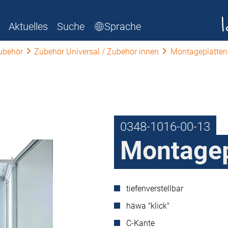
Aktuelles
Suche
Sprache
ubehör
Zubehör Universal / Zubehör innen
Montageplatten
0348-1016-00-13
Montagep
tiefenverstellbar
häwa "klick"
C-Kante