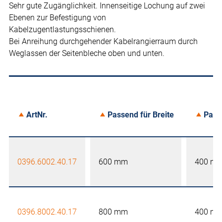
Sehr gute Zugänglichkeit. Innenseitige Lochung auf zwei
Ebenen zur Befestigung von
Kabelzugentlastungsschienen.
Bei Anreihung durchgehender Kabelrangierraum durch
Weglassen der Seitenbleche oben und unten.
ArtNr.
Passend für Breite
Pass
0396.6002.40.17
600 mm
400 m
0396.8002.40.17
800 mm
400 m