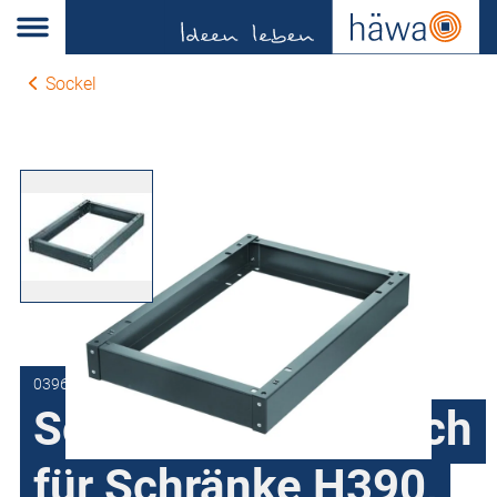
Sockel
0396-6001-50-17
Sockel 100 mm hoch
für Schränke H390,