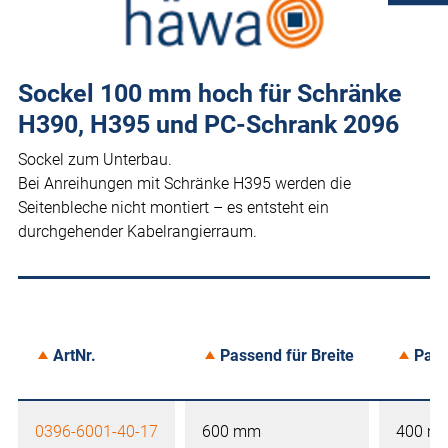
Sockel 100 mm hoch für Schränke
H390, H395 und PC-Schrank 2096
Sockel zum Unterbau.
Bei Anreihungen mit Schränke H395 werden die
Seitenbleche nicht montiert – es entsteht ein
durchgehender Kabelrangierraum.
ArtNr.
Passend für Breite
Pass
0396-6001-40-17
600 mm
400 m