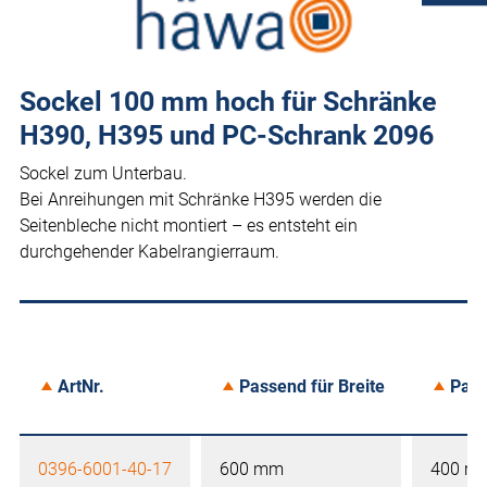
Sockel 100 mm hoch für Schränke
H390, H395 und PC-Schrank 2096
Sockel zum Unterbau.
Bei Anreihungen mit Schränke H395 werden die
Seitenbleche nicht montiert – es entsteht ein
durchgehender Kabelrangierraum.
ArtNr.
Passend für Breite
Pass
0396-6001-40-17
600 mm
400 m