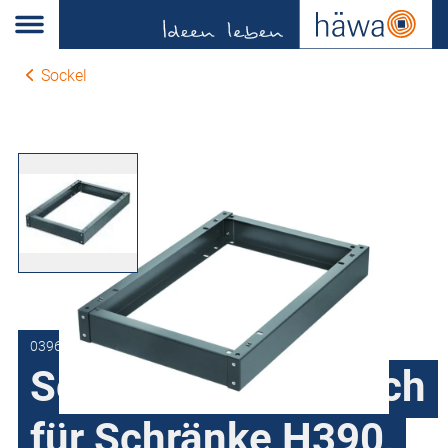
Sockel
0396-1001-40-17
Sockel 100 mm hoch
für Schränke H390,