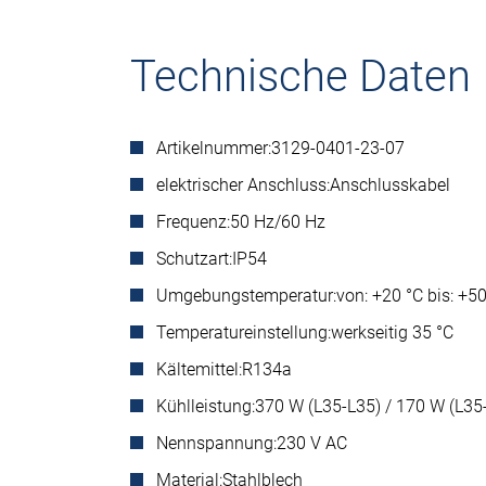
Technische Daten
Artikelnummer:
3129-0401-23-07
elektrischer Anschluss:
Anschlusskabel
Frequenz:
50 Hz/60 Hz
Schutzart:
IP54
Umgebungstemperatur:
von: +20 °C bis: +5
Temperatureinstellung:
werkseitig 35 °C
Kältemittel:
R134a
Kühlleistung:
370 W (L35-L35) / 170 W (L35
Nennspannung:
230 V AC
Material:
Stahlblech