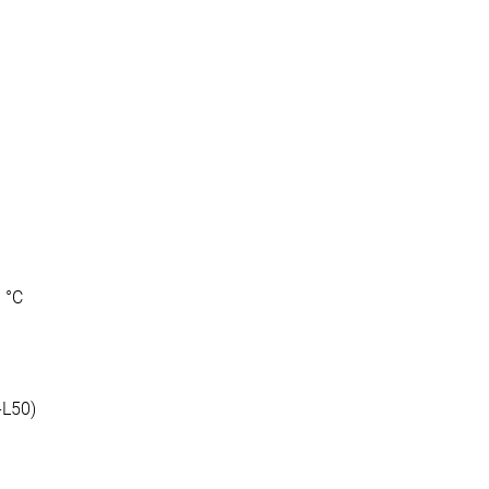
0 °C
-L50)