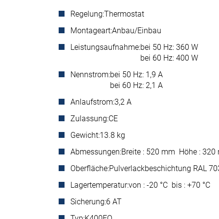
Regelung:
Thermostat
Montageart:
Anbau/Einbau
Leistungsaufnahme:
bei 50 Hz: 360 W
bei 60 Hz: 400 W
Nennstrom:
bei 50 Hz: 1,9 A
bei 60 Hz: 2,1 A
Anlaufstrom:
3,2 A
Zulassung:
CE
Gewicht:
13.8 kg
Abmessungen:
Breite : 520 mm Höhe : 32
Oberfläche:
Pulverlackbeschichtung RAL 703
Lagertemperatur:
von : -20 °C bis : +70 °C
Sicherung:
6 AT
Typ:
K400FQ