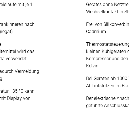
eisläufe mit je 1
Gerätes ohne Netztre
Wechselkontakt in St
rankinneren nach
Frei von Silikonverb
regat).
Cadmium
e
Thermostatsteuerung:
temittel wird das
kleinen Kühlgeräten d
4a verwendet.
Kompressor und den A
Kelvin
, dadurch Vermeidung
ng
Bei Geräten ab 1000 
Ablaufstutzen im Bo
ratur +35 °C kann
mit Display von
Der elektrische Ansch
geführte Anschlussk