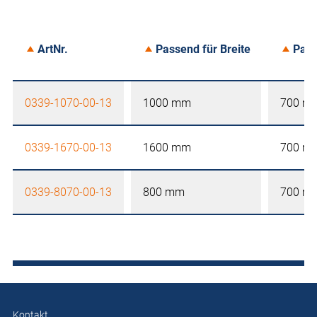
ArtNr.
Passend für Breite
Pass
0339-1070-00-13
1000 mm
700 m
0339-1670-00-13
1600 mm
700 m
0339-8070-00-13
800 mm
700 m
Kontakt