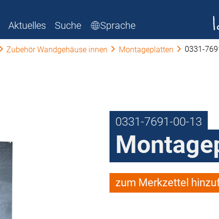
Aktuelles
Suche
Sprache
0331-769
Zubehör Wandgehäuse innen
Montageplatten
0331-7691-00-13
Montagep
zum Merkzettel hinzu