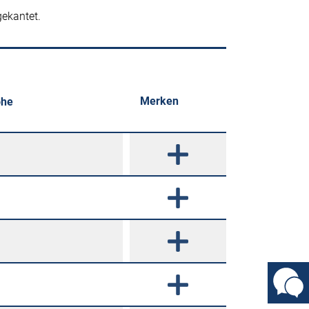
ekantet.
Merken
öhe