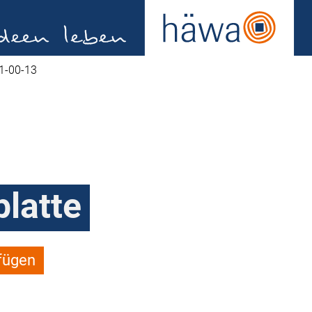
1-00-13
latte
fügen