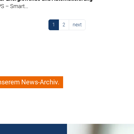
SPS – Smart…
1
2
next
unserem News-Archiv.