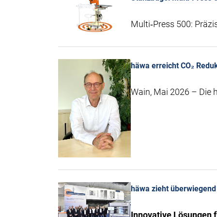
Multi‑Press 500: Präzi
häwa erreicht CO₂ Redukt
Wain, Mai 2026 – Die 
häwa zieht überwiegend 
Innovative Lösungen 